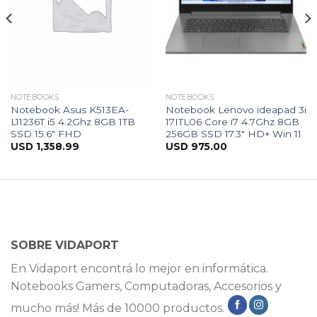
NOTEBOOKS
NOTEBOOKS
Notebook Asus K513EA-
Notebook Lenovo ideapad 3i
L11236T i5 4.2Ghz 8GB 1TB
17ITL06 Core i7 4.7Ghz 8GB
SSD 15.6″ FHD
256GB SSD 17.3″ HD+ Win 11
USD
1,358.99
USD
975.00
SOBRE VIDAPORT
En Vidaport encontrá lo mejor en informática.
Notebooks Gamers, Computadoras, Accesorios y
mucho más! Más de 10000 productos.