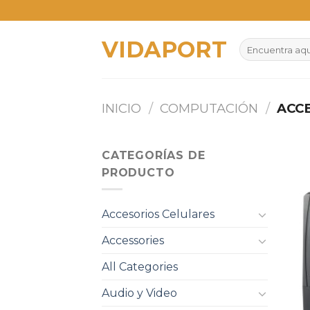
Skip
to
VIDAPORT
content
Buscar
por:
INICIO
/
COMPUTACIÓN
/
ACC
CATEGORÍAS DE
PRODUCTO
Accesorios Celulares
Accessories
All Categories
Audio y Video