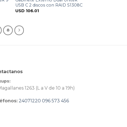
USB C 2 discos con RAID S1308C
USD
106.01
8
ntactanos
kups:
agallanes 1263 (L a V de 10 a 19h)
éfonos:
24071220
096 573 456