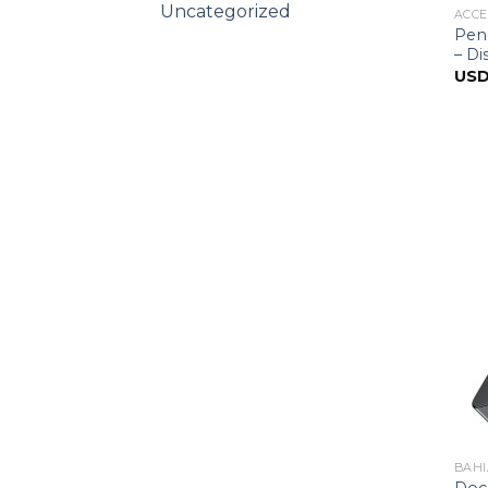
Uncategorized
ACCE
Pen
– Di
US
BAHI
Doc