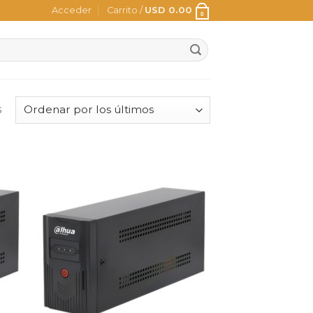
Acceder
Carrito /
USD
0.00
0
s