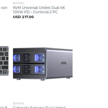
BAHIAS
-ion
KVM Universal Unitek Dual 4K
100W PD – Controla 2 PC
USD
217.00
BAHIAS
ek 9
Gabinete Externo Dual Unitek