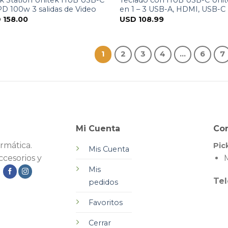
D 100w 3 salidas de Video
en 1 – 3 USB-A, HDMI, USB-C
D
158.00
USD
108.99
1
2
3
4
…
6
7
Mi Cuenta
Co
rmática.
Pic
Mis Cuenta
cesorios y
M
Mis
.
Tel
pedidos
Favoritos
Cerrar