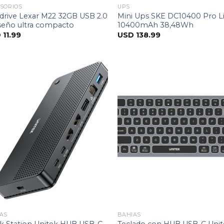
SORIOS
UPS
drive Lexar M22 32GB USB 2.0
Mini Ups SKE DC10400 Pro Li
seño ultra compacto
10400mAh 38,48Wh
D
11.99
USD
138.99
AS
BAHIAS
k Station Unitek HUB USB-C
Teclado con HUB USB-C Unit