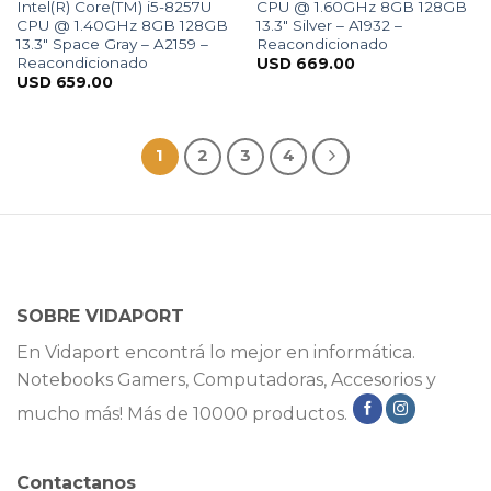
Intel(R) Core(TM) i5-8257U
CPU @ 1.60GHz 8GB 128GB
CPU @ 1.40GHz 8GB 128GB
13.3″ Silver – A1932 –
13.3″ Space Gray – A2159 –
Reacondicionado
Reacondicionado
USD
669.00
USD
659.00
1
2
3
4
SOBRE VIDAPORT
En Vidaport encontrá lo mejor en informática.
Notebooks Gamers, Computadoras, Accesorios y
mucho más! Más de 10000 productos.
Contactanos