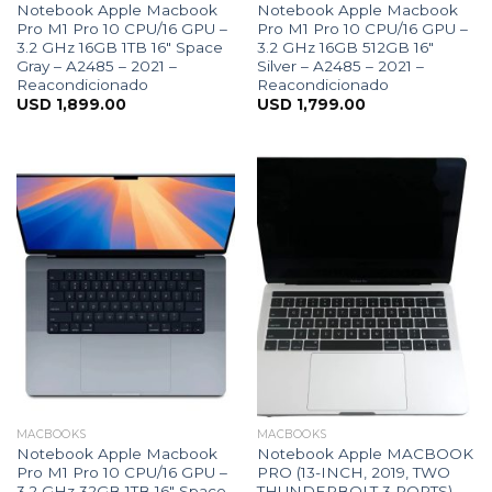
Notebook Apple Macbook
Notebook Apple Macbook
Pro M1 Pro 10 CPU/16 GPU –
Pro M1 Pro 10 CPU/16 GPU –
3.2 GHz 16GB 1TB 16″ Space
3.2 GHz 16GB 512GB 16″
Gray – A2485 – 2021 –
Silver – A2485 – 2021 –
Reacondicionado
Reacondicionado
USD
1,899.00
USD
1,799.00
MACBOOKS
MACBOOKS
Notebook Apple Macbook
Notebook Apple MACBOOK
Pro M1 Pro 10 CPU/16 GPU –
PRO (13-INCH, 2019, TWO
3.2 GHz 32GB 1TB 16″ Space
THUNDERBOLT 3 PORTS)