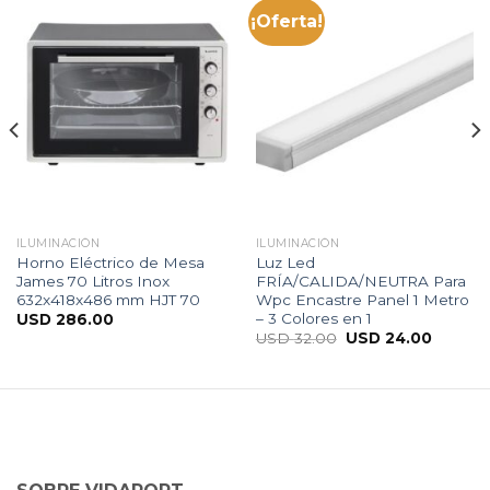
¡Oferta!
ILUMINACIÓN
ILUMINACIÓN
Horno Eléctrico de Mesa
Luz Led
James 70 Litros Inox
FRÍA/CALIDA/NEUTRA Para
632x418x486 mm HJT 70
Wpc Encastre Panel 1 Metro
– 3 Colores en 1
USD
286.00
USD
32.00
USD
24.00