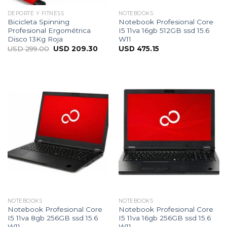
DEPORTE Y FITNESS
NOTEBOOKS
Bicicleta Spinning
Notebook Profesional Core
Profesional Ergométrica
I5 11va 16gb 512GB ssd 15.6
Disco 13Kg Roja
W11
USD
299.00
USD
209.30
USD
475.15
NOTEBOOKS
NOTEBOOKS
Notebook Profesional Core
Notebook Profesional Core
I5 11va 8gb 256GB ssd 15.6
I5 11va 16gb 256GB ssd 15.6
W11
W11