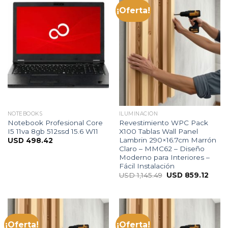
¡Oferta!
NOTEBOOKS
ILUMINACIÓN
Notebook Profesional Core
Revestimiento WPC Pack
I5 11va 8gb 512ssd 15.6 W11
X100 Tablas Wall Panel
Lambrin 290×16.7cm Marrón
USD
498.42
Claro – MMC62 – Diseño
Moderno para Interiores –
Fácil Instalación
USD
1,145.49
USD
859.12
¡Oferta!
¡Oferta!