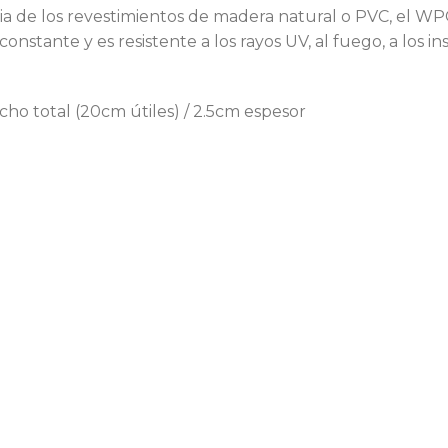
ncia de los revestimientos de madera natural o PVC, el 
onstante y es resistente a los rayos UV, al fuego, a los in
o total (20cm útiles) / 2.5cm espesor
d