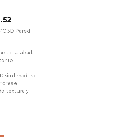
.52
WPC 3D Pared
con un acabado
stente
D simil madera
riores e
ño, textura y
C Pack x10 Tabla Wall Panel Lambrin 3D 290x22x2.5cm Mad