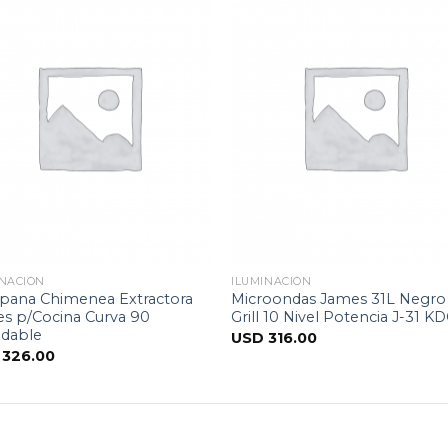
INACIÓN
ILUMINACIÓN
ana Chimenea Extractora
Microondas James 31L Negro
s p/Cocina Curva 90
Grill 10 Nivel Potencia J-31 K
idable
USD
316.00
D
326.00