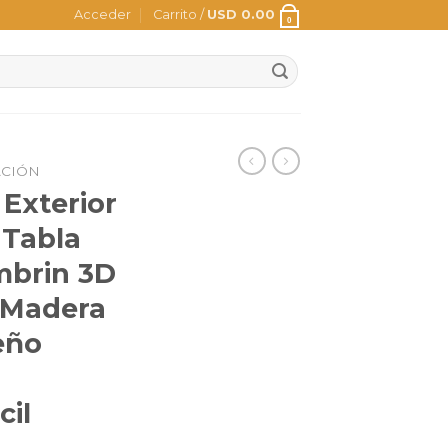
Acceder
Carrito /
USD
0.00
0
ACIÓN
Exterior
 Tabla
mbrin 3D
 Madera
eño
cil