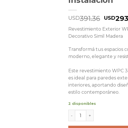
Instalación
391.36
293
USD
USD
Revestimiento Exterior 
Decorativo Simil Madera
Transformá tus espacios 
moderno, elegante y resi
Este revestimiento WPC 3
es ideal para paredes exte
interiores, aportando dise
estilo contemporáneo.
2 disponibles
Revestimiento Exterior WP