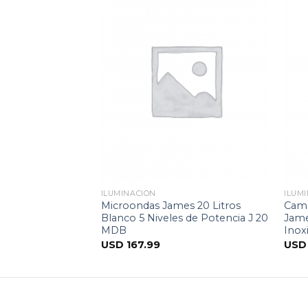
ILUMINACIÓN
ILUM
ed de 10w Luz Fria
Microondas James 20 Litros
Camp
Blanco 5 Niveles de Potencia J 20
Jame
MDB
Inox
USD
167.99
US