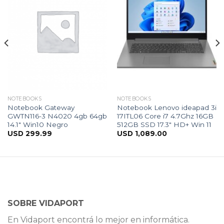
NOTEBOOKS
NOTEBOOKS
Notebook Gateway
Notebook Lenovo ideapad 3i
GWTN116-3 N4020 4gb 64gb
17ITL06 Core i7 4.7Ghz 16GB
14.1″ Win10 Negro
512GB SSD 17.3″ HD+ Win 11
USD
299.99
USD
1,089.00
SOBRE VIDAPORT
En Vidaport encontrá lo mejor en informática.