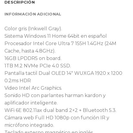
DESCRIPCIÓN
INFORMACIÓN ADICIONAL
Color gris (Inkwell Gray).
Sistema Windows 11 Home 64bit en español
Procesador Intel Core Ultra 7 155H 1.4GHz (24M
Cache, hasta 4.8GHz).
16GB LPDDR5 on board.
1TB M.2 NVMe PCIe 4.0 SSD.
Pantalla tactil Dual OLED 14″ WUXGA 1920 x 1200
0.2ms HDR
Video Intel Arc Graphics.
Sonido HD con parlantes harman kardon y
aplificador inteligente.
WiFi 6E 802.11ax dual band 2×2 + Bluetooth 5.3.
Cámara web Full HD 1080p con función IR y
micrófono integrado.
Teclado externo magnético en inglés.