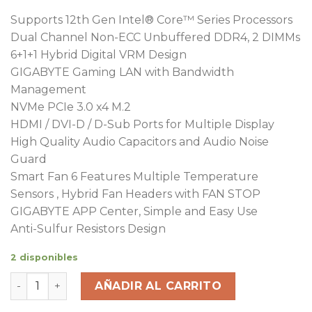
Supports 12th Gen Intel® Core™ Series Processors
Dual Channel Non-ECC Unbuffered DDR4, 2 DIMMs
6+1+1 Hybrid Digital VRM Design
GIGABYTE Gaming LAN with Bandwidth
Management
NVMe PCIe 3.0 x4 M.2
HDMI / DVI-D / D-Sub Ports for Multiple Display
High Quality Audio Capacitors and Audio Noise
Guard
Smart Fan 6 Features Multiple Temperature
Sensors , Hybrid Fan Headers with FAN STOP
GIGABYTE APP Center, Simple and Easy Use
Anti-Sulfur Resistors Design
2 disponibles
Motherboard Gigabyte Intel H610M-S2H DDR4 S1700 12
AÑADIR AL CARRITO