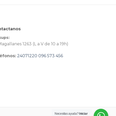
ntactanos
kups:
agallanes 1263 (L a V de 10 a 19h)
éfonos:
24071220
096 573 456
Necesitas ayuda?
Iniciar