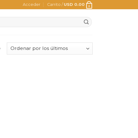
Acceder
Carrito /
USD
0.00
0
o