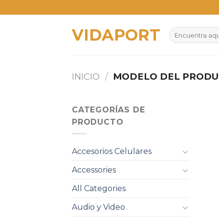
Skip
to
VIDAPORT
content
Buscar
por:
INICIO
/
MODELO DEL PROD
CATEGORÍAS DE
PRODUCTO
Accesorios Celulares
Accessories
All Categories
Audio y Video