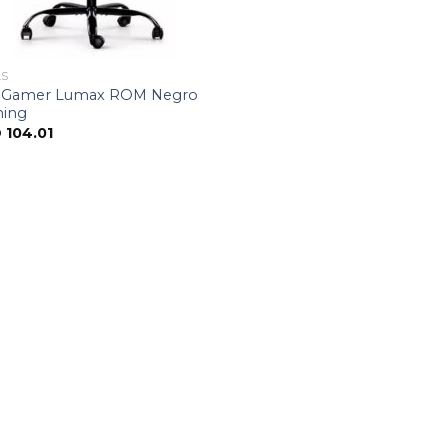
AS
la Gamer Lumax ROM Negro
ing
D
104.01