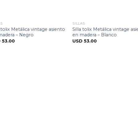
AS
SILLAS
a tolix Metálica vintage asiento
Silla tolix Metálica vintage as
madera – Negro
en madera – Blanco
D
53.00
USD
53.00