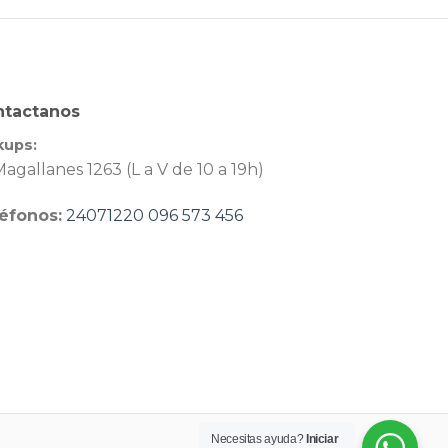
ntactanos
kups:
agallanes 1263 (L a V de 10 a 19h)
éfonos:
24071220
096 573 456
Necesitas ayuda?
Iniciar