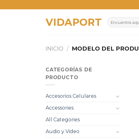
Skip
to
VIDAPORT
content
Buscar
por:
INICIO
/
MODELO DEL PROD
CATEGORÍAS DE
PRODUCTO
Accesorios Celulares
Accessories
All Categories
Audio y Video