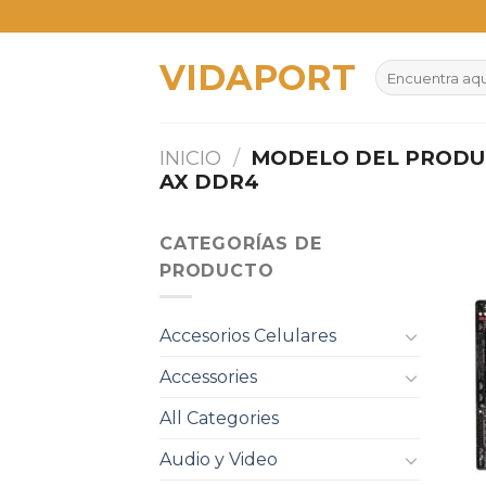
Skip
to
VIDAPORT
content
Buscar
por:
INICIO
/
MODELO DEL PROD
AX DDR4
CATEGORÍAS DE
PRODUCTO
Accesorios Celulares
Accessories
All Categories
Audio y Video