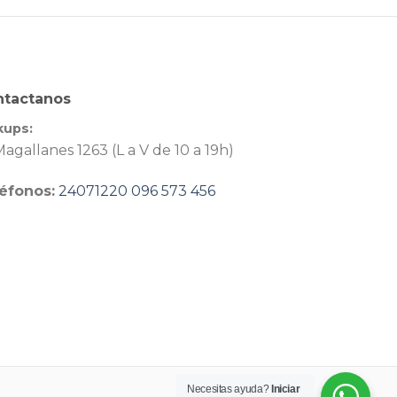
ntactanos
kups:
agallanes 1263 (L a V de 10 a 19h)
éfonos:
24071220
096 573 456
Necesitas ayuda?
Iniciar