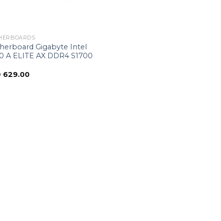
HERBOARDS
herboard Gigabyte Intel
0 A ELITE AX DDR4 S1700
D
629.00