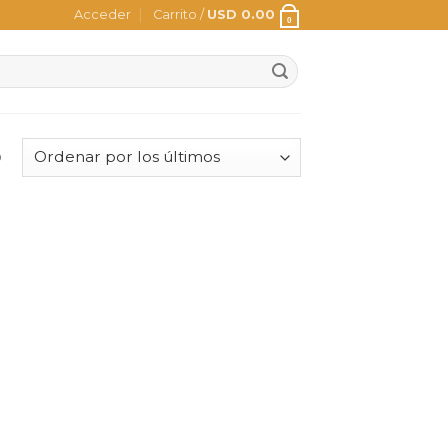
Acceder
Carrito /
USD
0.00
0
o