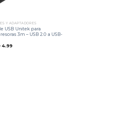
ES Y ADAPTADORES
le USB Unitek para
resoras 3m – USB 2.0 a USB-
D
4.99