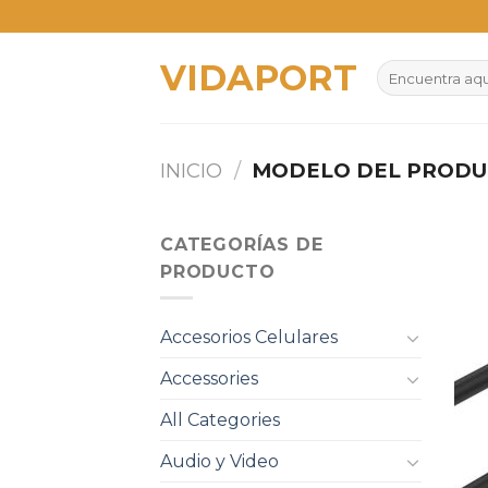
Skip
to
VIDAPORT
content
Buscar
por:
INICIO
/
MODELO DEL PROD
CATEGORÍAS DE
PRODUCTO
Accesorios Celulares
Accessories
All Categories
Audio y Video