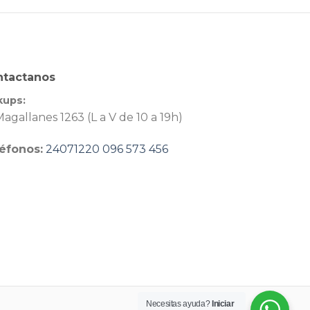
ntactanos
kups:
agallanes 1263 (L a V de 10 a 19h)
éfonos:
24071220
096 573 456
Necesitas ayuda?
Iniciar