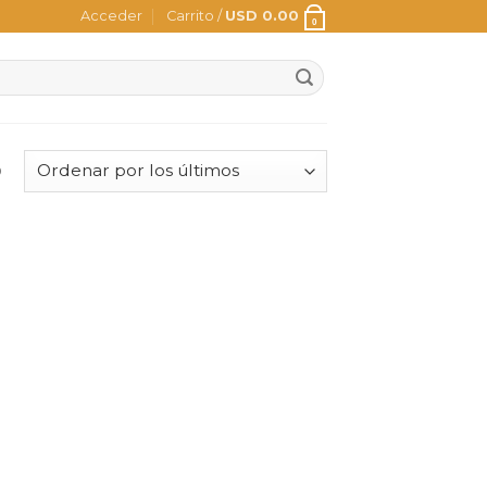
Acceder
Carrito /
USD
0.00
0
o