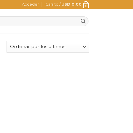
Acceder
Carrito /
USD
0.00
0
o