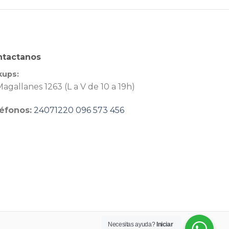
ntactanos
kups:
agallanes 1263 (L a V de 10 a 19h)
éfonos:
24071220
096 573 456
Necesitas ayuda?
Iniciar