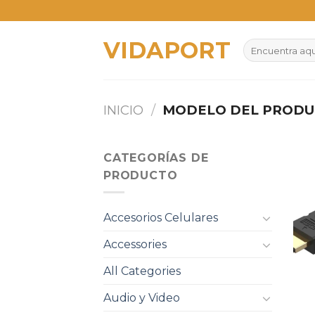
Skip
to
VIDAPORT
content
Buscar
por:
INICIO
/
MODELO DEL PROD
CATEGORÍAS DE
PRODUCTO
Accesorios Celulares
Accessories
All Categories
Audio y Video