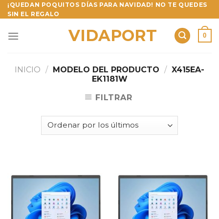
Skip
¡QUEDAN POQUITOS DÍAS PARA NAVIDAD! NO TE QUEDES
SIN EL REGALO
to
content
VIDAPORT
0
INICIO
/
MODELO DEL PRODUCTO
/
X415EA-
EK1181W
FILTRAR