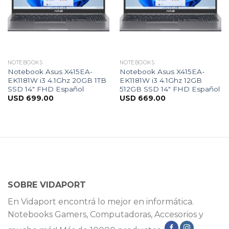
NOTEBOOKS
NOTEBOOKS
Notebook Asus X415EA-
Notebook Asus X415EA-
EK1181W i3 4.1Ghz 20GB 1TB
EK1181W i3 4.1Ghz 12GB
SSD 14″ FHD Español
512GB SSD 14″ FHD Español
USD
699.00
USD
669.00
SOBRE VIDAPORT
En Vidaport encontrá lo mejor en informática.
Notebooks Gamers, Computadoras, Accesorios y