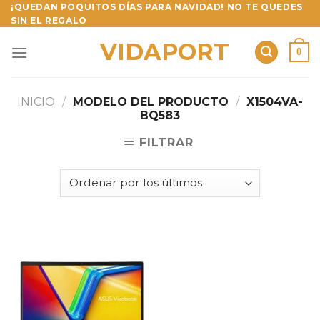
Skip
¡QUEDAN POQUITOS DÍAS PARA NAVIDAD! NO TE QUEDES
SIN EL REGALO
to
content
VIDAPORT
0
INICIO
/
MODELO DEL PRODUCTO
/
X1504VA-
BQ583
FILTRAR