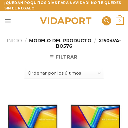
Skip
¡QUEDAN POQUITOS DÍAS PARA NAVIDAD! NO TE QUEDES
SIN EL REGALO
to
content
VIDAPORT
0
INICIO
/
MODELO DEL PRODUCTO
/
X1504VA-
BQ576
FILTRAR