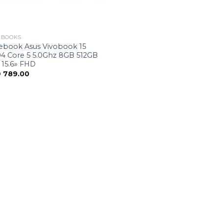
EBOOKS
ebook Asus Vivobook 15
04 Core 5 5.0Ghz 8GB 512GB
 15.6» FHD
D
789.00