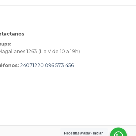
ntactanos
kups:
agallanes 1263 (L a V de 10 a 19h)
éfonos:
24071220
096 573 456
Necesitas ayuda?
Iniciar