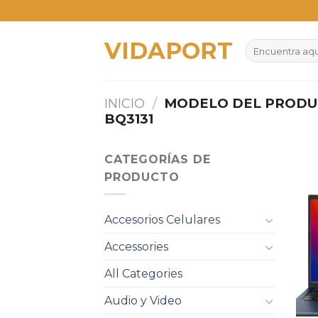
Skip
to
VIDAPORT
content
Buscar
por:
INICIO
/
MODELO DEL PROD
BQ3131
CATEGORÍAS DE
PRODUCTO
Accesorios Celulares
Accessories
All Categories
Audio y Video