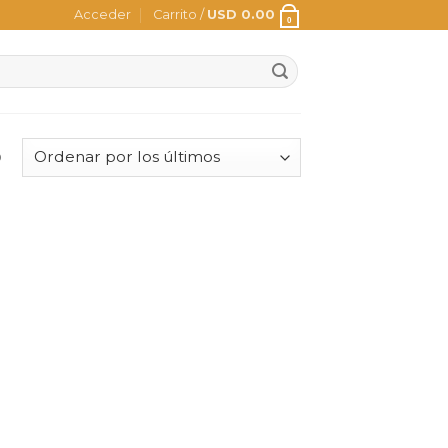
Acceder
Carrito /
USD
0.00
0
o