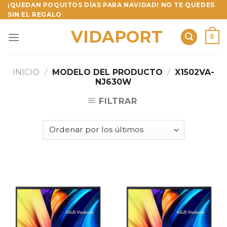
Skip
¡QUEDAN POQUITOS DÍAS PARA NAVIDAD! NO TE QUEDES
SIN EL REGALO
to
content
VIDAPORT
0
INICIO
/
MODELO DEL PRODUCTO
/
X1502VA-
NJ630W
FILTRAR