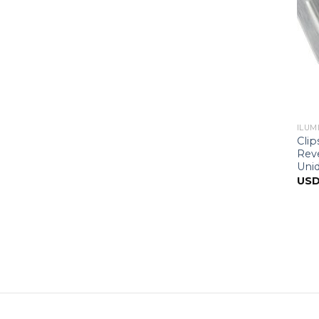
ILUM
Clip
Rev
Uni
US