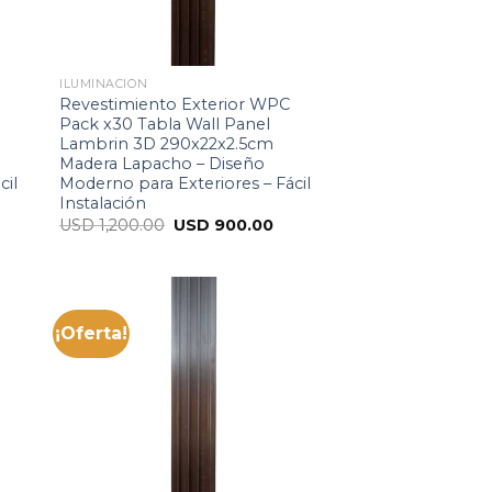
ILUMINACIÓN
Revestimiento Exterior WPC
Pack x30 Tabla Wall Panel
Lambrin 3D 290x22x2.5cm
Madera Lapacho – Diseño
cil
Moderno para Exteriores – Fácil
Instalación
USD
1,200.00
USD
900.00
¡Oferta!