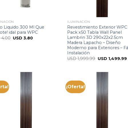
INACIÓN
ILUMINACIÓN
o Liquido 300 Ml Que
Revestimiento Exterior WPC
te! idal para WPC
Pack x50 Tabla Wall Panel
Lambrin 3D 290x22x2.5cm
D
4.00
USD
3.80
Madera Lapacho – Diseño
Moderno para Exteriores – Fá
Instalación
USD
1,999.99
USD
1,499.99
rta!
¡Oferta!