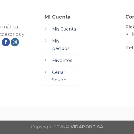
Mi Cuenta
Co
rmática.
Pic
Mis Cuenta
cesorios y
M
Mis
.
Tel
pedidos
Favoritos
Cerrar
Sesión
Copyright 2026 ©
VIDAPORT SA