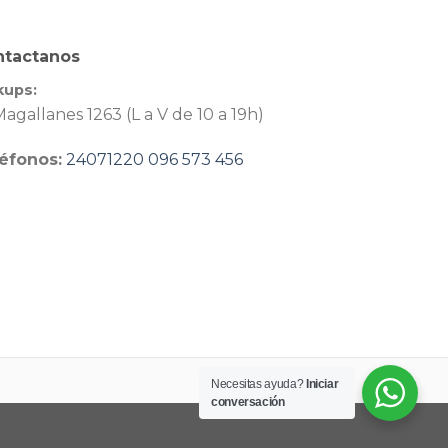
ntactanos
kups:
agallanes 1263 (L a V de 10 a 19h)
éfonos:
24071220
096 573 456
Necesitas ayuda?
Iniciar
conversación