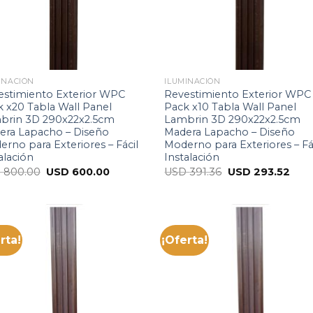
INACIÓN
ILUMINACIÓN
estimiento Exterior WPC
Revestimiento Exterior WPC
 x20 Tabla Wall Panel
Pack x10 Tabla Wall Panel
brin 3D 290x22x2.5cm
Lambrin 3D 290x22x2.5cm
era Lapacho – Diseño
Madera Lapacho – Diseño
rno para Exteriores – Fácil
Moderno para Exteriores – Fá
alación
Instalación
D
800.00
USD
600.00
USD
391.36
USD
293.52
rta!
¡Oferta!