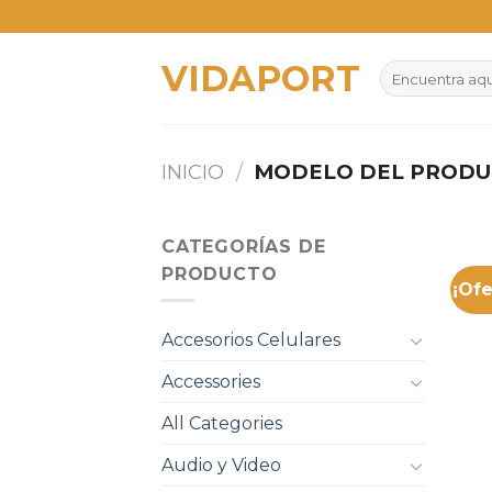
Skip
to
VIDAPORT
content
Buscar
por:
INICIO
/
MODELO DEL PROD
CATEGORÍAS DE
PRODUCTO
¡Ofe
Accesorios Celulares
Accessories
All Categories
Audio y Video