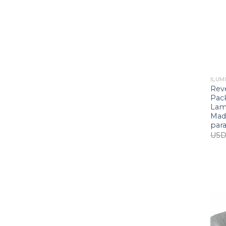
ILUM
Rev
Pack
Lam
Mad
para
US