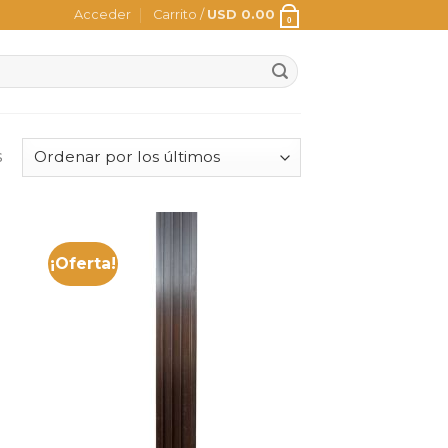
Acceder
Carrito /
USD
0.00
0
s
¡Oferta!