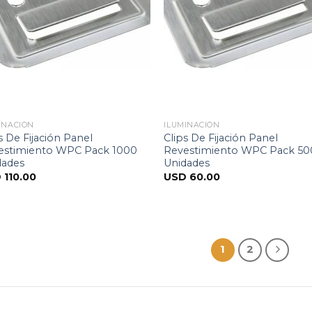
INACIÓN
ILUMINACIÓN
s De Fijación Panel
Clips De Fijación Panel
estimiento WPC Pack 1000
Revestimiento WPC Pack 50
dades
Unidades
D
110.00
USD
60.00
1
2