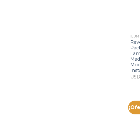
ILUM
Rev
Pack
Lam
Mad
Mode
Inst
US
¡Ofe