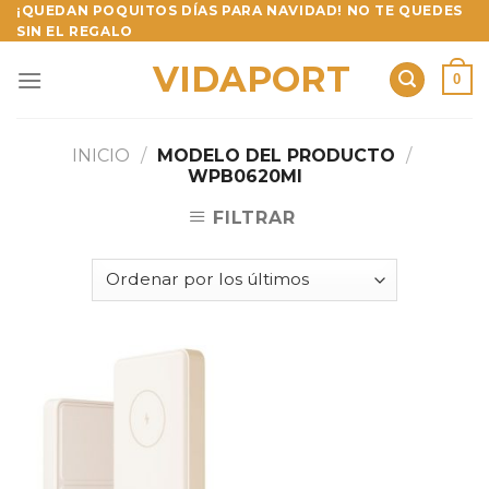
Skip
¡QUEDAN POQUITOS DÍAS PARA NAVIDAD! NO TE QUEDES
SIN EL REGALO
to
content
VIDAPORT
0
INICIO
/
MODELO DEL PRODUCTO
/
WPB0620MI
FILTRAR