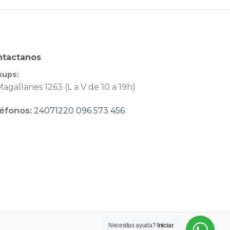
ntactanos
kups:
agallanes 1263 (L a V de 10 a 19h)
éfonos:
24071220
096 573 456
Necesitas ayuda?
Iniciar