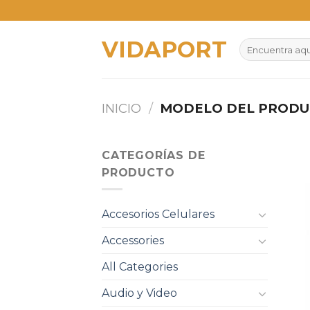
Skip
to
VIDAPORT
content
Buscar
por:
INICIO
/
MODELO DEL PROD
CATEGORÍAS DE
PRODUCTO
Accesorios Celulares
Accessories
All Categories
Audio y Video