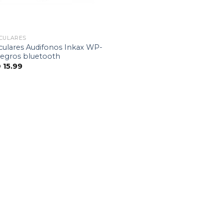
CULARES
culares Audifonos Inkax WP-
negros bluetooth
D
15.99