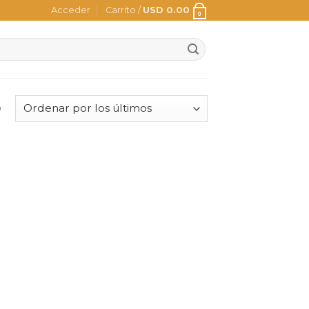
Acceder
Carrito /
USD
0.00
0
o