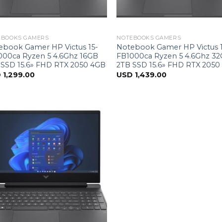
EBOOKS GAMERS
NOTEBOOKS GAMERS
ebook Gamer HP Victus 15-
Notebook Gamer HP Victus 
000ca Ryzen 5 4.6Ghz 16GB
FB1000ca Ryzen 5 4.6Ghz 3
 SSD 15.6» FHD RTX 2050 4GB
2TB SSD 15.6» FHD RTX 2050
D
1,299.00
USD
1,439.00