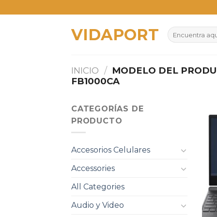
Skip
to
VIDAPORT
content
Buscar
por:
INICIO
/
MODELO DEL PROD
FB1000CA
CATEGORÍAS DE
PRODUCTO
Accesorios Celulares
Accessories
All Categories
Audio y Video