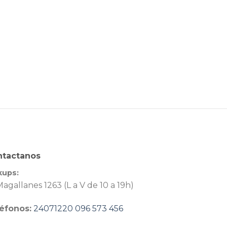
ntactanos
kups:
agallanes 1263 (L a V de 10 a 19h)
éfonos:
24071220
096 573 456