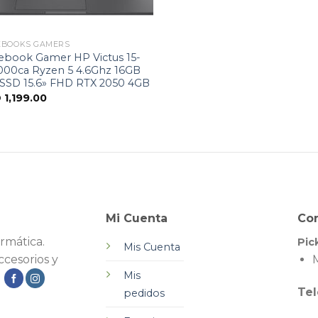
EBOOKS GAMERS
ebook Gamer HP Victus 15-
000ca Ryzen 5 4.6Ghz 16GB
 SSD 15.6» FHD RTX 2050 4GB
D
1,199.00
Mi Cuenta
Co
rmática.
Pic
Mis Cuenta
cesorios y
M
Mis
.
Tel
pedidos