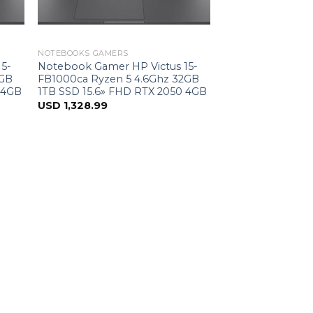
NOTEBOOKS GAMERS
15-
Notebook Gamer HP Victus 15-
2GB
FB1000ca Ryzen 5 4.6Ghz 32GB
 4GB
1TB SSD 15.6» FHD RTX 2050 4GB
USD
1,328.99