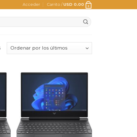
Acceder
Carrito /
USD
0.00
0
s