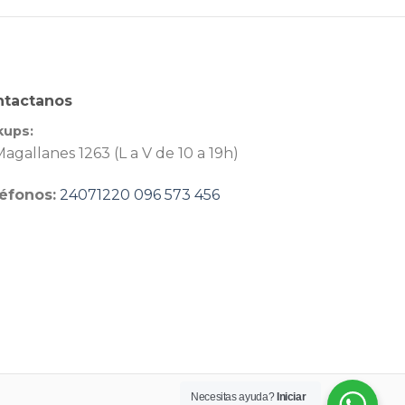
ntactanos
kups:
agallanes 1263 (L a V de 10 a 19h)
éfonos:
24071220
096 573 456
Necesitas ayuda?
Iniciar