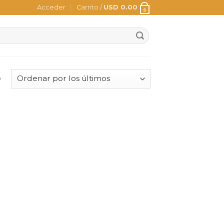
Acceder
Carrito /
USD
0.00
0
o