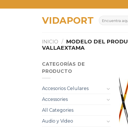
Skip
to
VIDAPORT
content
Buscar
por:
INICIO
/
MODELO DEL PROD
VALLAEXTAMA
CATEGORÍAS DE
PRODUCTO
Accesorios Celulares
Accessories
All Categories
Audio y Video