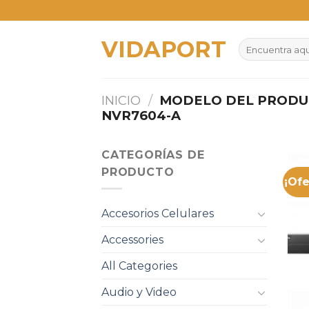
Skip
to
VIDAPORT
content
Buscar
por:
INICIO
/
MODELO DEL PROD
NVR7604-A
CATEGORÍAS DE
PRODUCTO
¡Ofe
Accesorios Celulares
Accessories
All Categories
Audio y Video