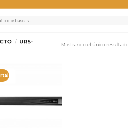
UCTO
/
URS-
Mostrando el único resultad
rta!