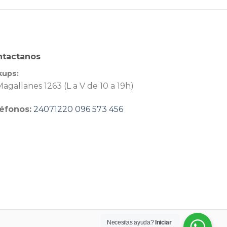
ntactanos
kups:
agallanes 1263 (L a V de 10 a 19h)
éfonos:
24071220
096 573 456
Necesitas ayuda?
Iniciar