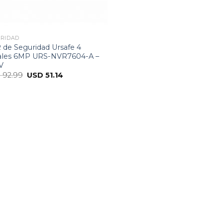
RIDAD
de Seguridad Ursafe 4
ales 6MP URS-NVR7604-A –
V
D
92.99
USD
51.14