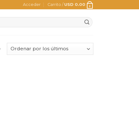
Acceder
Carrito /
USD
0.00
0
o