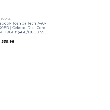
EBOOKS
ebook Toshiba Tecra A40-
00ED | Celeron Dual Core
5U 1.9GHz (4GB/128GB SSD)
D
539.98