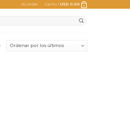
Acceder
Carrito /
USD
0.00
0
o