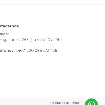
ntactanos
kups:
agallanes 1263 (L a V de 10 a 19h)
éfonos:
24071220
096 573 456
Necesitas ayuda?
Iniciar