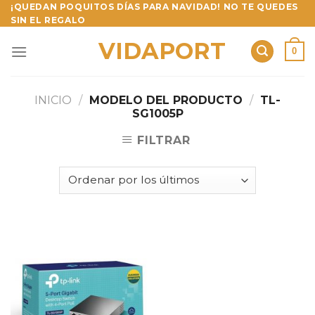
Skip
¡QUEDAN POQUITOS DÍAS PARA NAVIDAD! NO TE QUEDES
SIN EL REGALO
to
content
VIDAPORT
0
INICIO
/
MODELO DEL PRODUCTO
/
TL-
SG1005P
FILTRAR