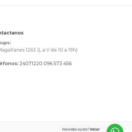
ntactanos
kups:
agallanes 1263 (L a V de 10 a 19h)
éfonos:
24071220
096 573 456
Necesitas ayuda?
Iniciar