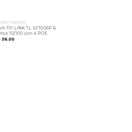
ERS Y SWITCH
tch TP-LINK TL-SF1006P 6
rtos 10/100 con 4 POE
D
56.00