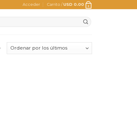
Acceder
Carrito /
USD
0.00
0
o