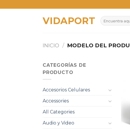
Skip
to
VIDAPORT
content
Buscar
por:
INICIO
/
MODELO DEL PROD
CATEGORÍAS DE
PRODUCTO
Accesorios Celulares
Accessories
All Categories
Audio y Video