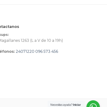
ntactanos
kups:
agallanes 1263 (L a V de 10 a 19h)
éfonos:
24071220
096 573 456
Necesitas ayuda?
Iniciar