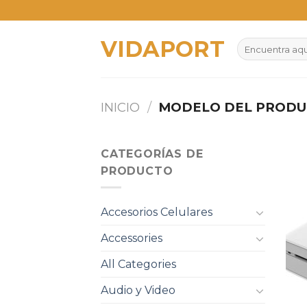
Skip
to
VIDAPORT
content
Buscar
por:
INICIO
/
MODELO DEL PROD
CATEGORÍAS DE
PRODUCTO
Accesorios Celulares
Accessories
All Categories
Audio y Video