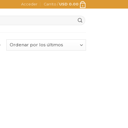
Acceder
Carrito /
USD
0.00
0
o