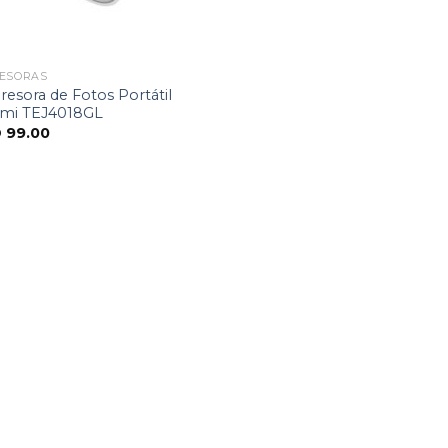
RESORAS
esora de Fotos Portátil
omi TEJ4018GL
D
99.00