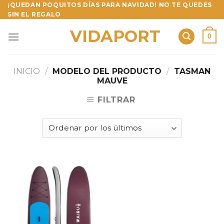
Skip
¡QUEDAN POQUITOS DÍAS PARA NAVIDAD! NO TE QUEDES
SIN EL REGALO
to
content
VIDAPORT
0
INICIO
/
MODELO DEL PRODUCTO
/
TASMAN
MAUVE
FILTRAR