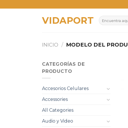
Skip
to
VIDAPORT
content
Buscar
por:
INICIO
/
MODELO DEL PROD
CATEGORÍAS DE
PRODUCTO
Accesorios Celulares
Accessories
All Categories
Audio y Video