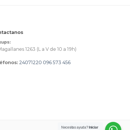
ntactanos
kups:
agallanes 1263 (L a V de 10 a 19h)
éfonos:
24071220
096 573 456
Necesitas ayuda?
Iniciar