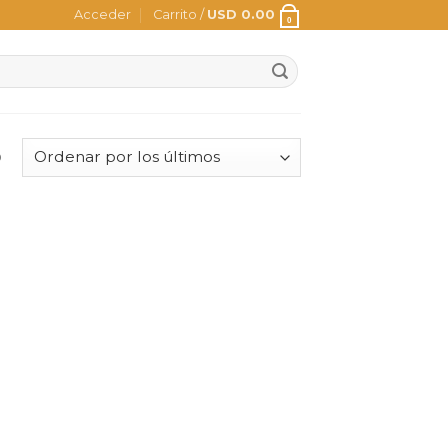
Acceder
Carrito /
USD
0.00
0
o