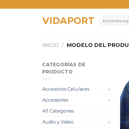
Skip
to
VIDAPORT
content
Buscar
por:
INICIO
/
MODELO DEL PROD
CATEGORÍAS DE
PRODUCTO
Accesorios Celulares
Accessories
All Categories
Audio y Video