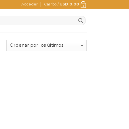
Acceder
Carrito /
USD
0.00
0
o