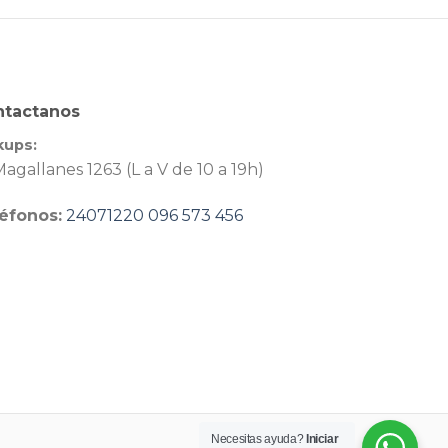
ntactanos
kups:
agallanes 1263 (L a V de 10 a 19h)
éfonos:
24071220
096 573 456
Necesitas ayuda?
Iniciar