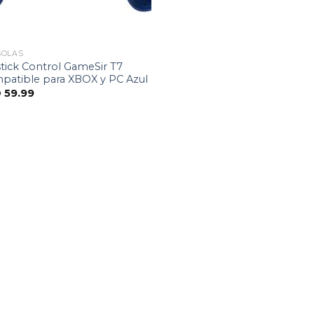
SOLAS
tick Control GameSir T7
patible para XBOX y PC Azul
D
59.99