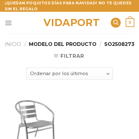
Skip
¡QUEDAN POQUITOS DÍAS PARA NAVIDAD! NO TE QUEDES
SIN EL REGALO
to
content
VIDAPORT
0
INICIO
/
MODELO DEL PRODUCTO
/
SO2508273
FILTRAR