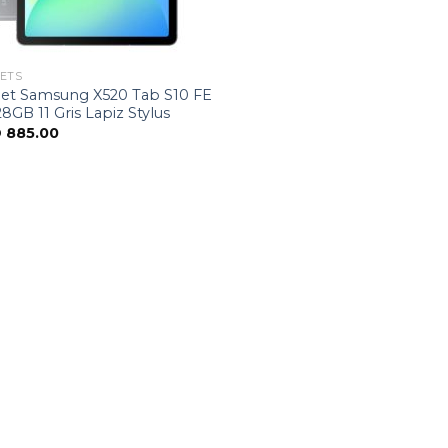
ETS
let Samsung X520 Tab S10 FE
8GB 11 Gris Lapiz Stylus
D
885.00