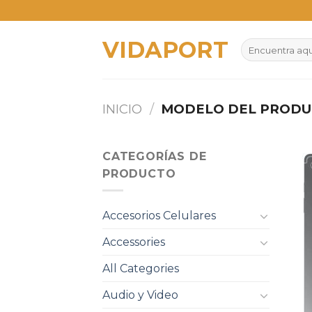
Skip
to
VIDAPORT
content
Buscar
por:
INICIO
/
MODELO DEL PROD
CATEGORÍAS DE
PRODUCTO
Accesorios Celulares
Accessories
All Categories
Audio y Video