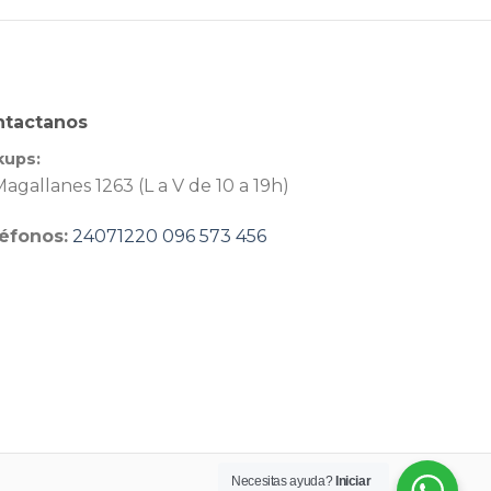
ntactanos
kups:
agallanes 1263 (L a V de 10 a 19h)
éfonos:
24071220
096 573 456
Necesitas ayuda?
Iniciar