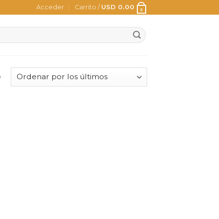
Acceder
Carrito /
USD
0.00
0
o