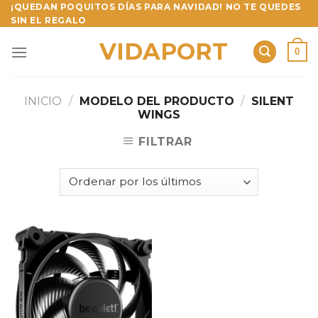
Skip
¡QUEDAN POQUITOS DÍAS PARA NAVIDAD! NO TE QUEDES
SIN EL REGALO
to
content
VIDAPORT
0
INICIO
/
MODELO DEL PRODUCTO
/
SILENT
WINGS
FILTRAR