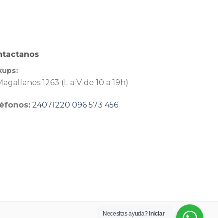
ntactanos
kups:
agallanes 1263 (L a V de 10 a 19h)
éfonos:
24071220
096 573 456
Necesitas ayuda?
Iniciar