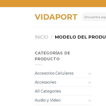
Skip
to
VIDAPORT
content
Buscar
por:
INICIO
/
MODELO DEL PROD
CATEGORÍAS DE
PRODUCTO
Accesorios Celulares
Accessories
All Categories
Audio y Video