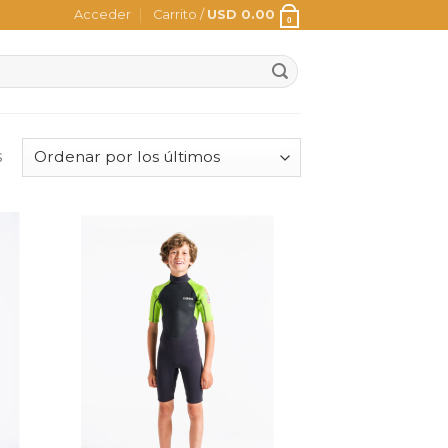
Acceder
Carrito /
USD
0.00
0
s