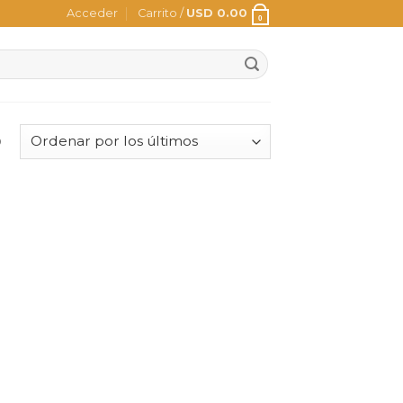
Acceder
Carrito /
USD
0.00
0
o