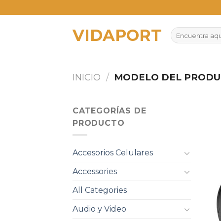
Skip
to
VIDAPORT
content
Buscar
por:
INICIO
/
MODELO DEL PROD
CATEGORÍAS DE
PRODUCTO
Accesorios Celulares
Accessories
All Categories
Audio y Video