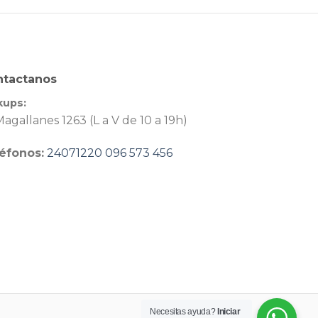
ntactanos
kups:
agallanes 1263 (L a V de 10 a 19h)
éfonos:
24071220
096 573 456
Necesitas ayuda?
Iniciar