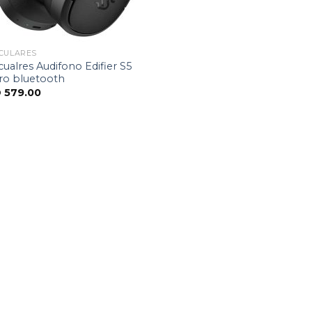
CULARES
cualres Audifono Edifier S5
ro bluetooth
D
579.00