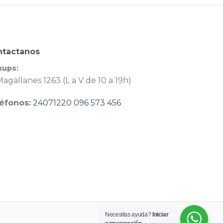
ntactanos
kups:
agallanes 1263 (L a V de 10 a 19h)
éfonos:
24071220
096 573 456
Necesitas ayuda?
Iniciar