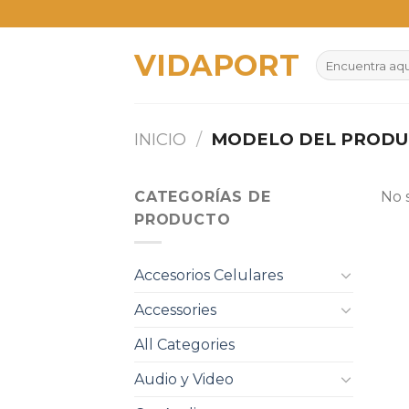
Skip
to
VIDAPORT
content
Buscar
por:
INICIO
/
MODELO DEL PROD
CATEGORÍAS DE
No 
PRODUCTO
Accesorios Celulares
Accessories
All Categories
Audio y Video