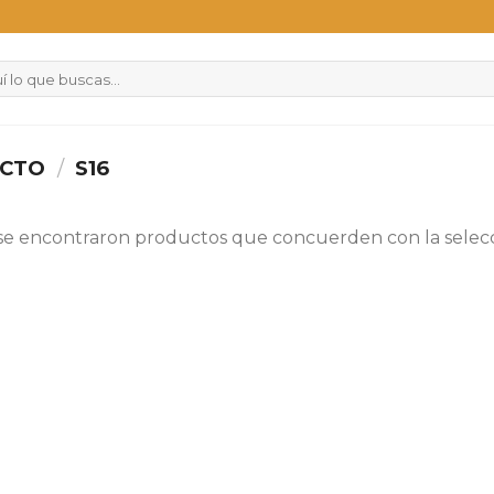
UCTO
/
S16
se encontraron productos que concuerden con la selecc