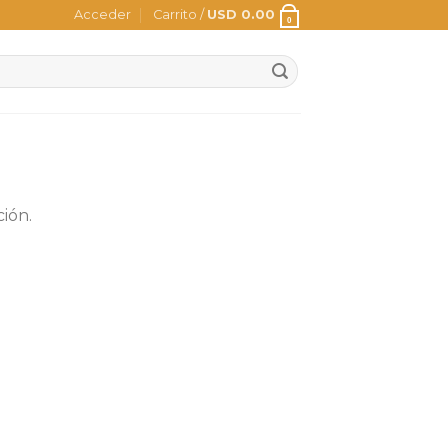
Acceder
Carrito /
USD
0.00
0
ión.