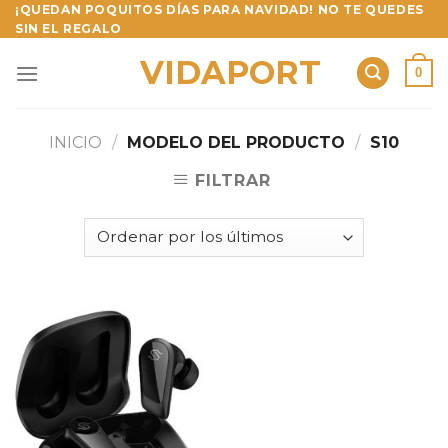
Skip
¡QUEDAN POQUITOS DÍAS PARA NAVIDAD! NO TE QUEDES
SIN EL REGALO
to
content
VIDAPORT
0
INICIO
/
MODELO DEL PRODUCTO
/
S10
FILTRAR