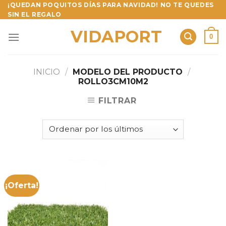
Skip
¡QUEDAN POQUITOS DÍAS PARA NAVIDAD! NO TE QUEDES
SIN EL REGALO
to
content
VIDAPORT
0
INICIO
/
MODELO DEL PRODUCTO
/
ROLLO3CM10M2
FILTRAR
¡Oferta!