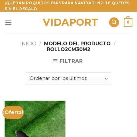
Skip
¡QUEDAN POQUITOS DÍAS PARA NAVIDAD! NO TE QUEDES
SIN EL REGALO
to
content
VIDAPORT
0
INICIO
/
MODELO DEL PRODUCTO
/
ROLLO2CM30M2
FILTRAR
¡Oferta!