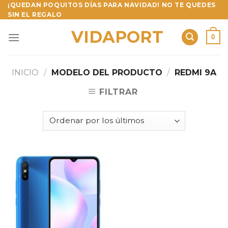
Skip
¡QUEDAN POQUITOS DÍAS PARA NAVIDAD! NO TE QUEDES
SIN EL REGALO
to
content
VIDAPORT
0
INICIO
/
MODELO DEL PRODUCTO
/
REDMI 9A
FILTRAR