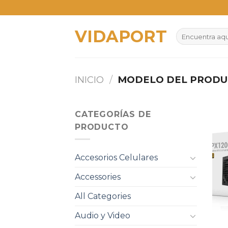
Skip
to
VIDAPORT
content
Buscar
por:
INICIO
/
MODELO DEL PROD
CATEGORÍAS DE
PRODUCTO
Accesorios Celulares
Accessories
All Categories
Audio y Video