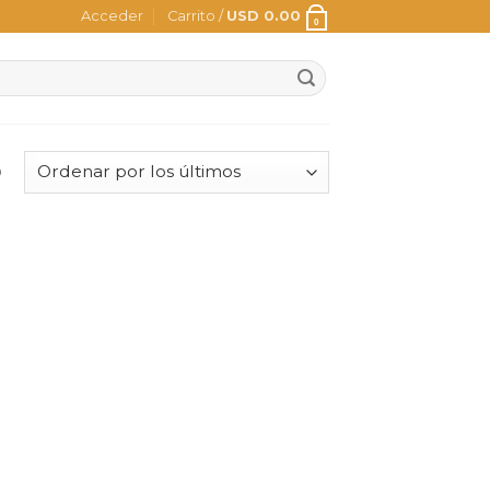
Acceder
Carrito /
USD
0.00
0
o