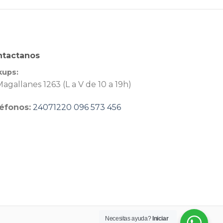
ntactanos
kups:
agallanes 1263 (L a V de 10 a 19h)
éfonos:
24071220
096 573 456
Necesitas ayuda?
Iniciar