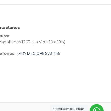
ntactanos
kups:
agallanes 1263 (L a V de 10 a 19h)
éfonos:
24071220
096 573 456
Necesitas ayuda?
Iniciar