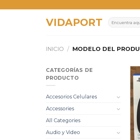
Skip
to
VIDAPORT
content
Buscar
por:
INICIO
/
MODELO DEL PROD
CATEGORÍAS DE
PRODUCTO
Accesorios Celulares
Accessories
All Categories
Audio y Video