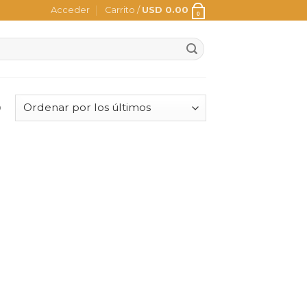
Acceder
Carrito /
USD
0.00
0
o