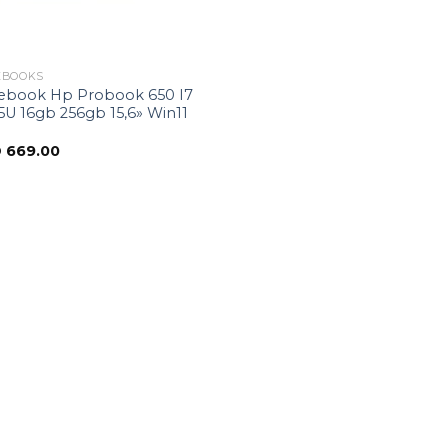
EBOOKS
ebook Hp Probook 650 I7
5U 16gb 256gb 15,6» Win11
D
669.00