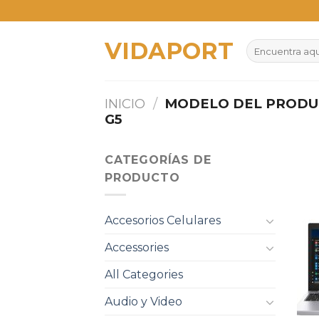
Skip
to
VIDAPORT
content
Buscar
por:
INICIO
/
MODELO DEL PROD
G5
CATEGORÍAS DE
PRODUCTO
Accesorios Celulares
Accessories
All Categories
Audio y Video