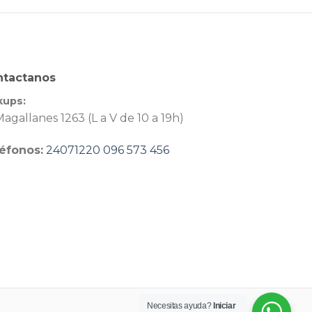
ntactanos
kups:
agallanes 1263 (L a V de 10 a 19h)
éfonos:
24071220
096 573 456
Necesitas ayuda?
Iniciar