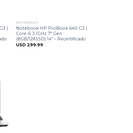
NOTEBOOKS
G3 |
Notebook HP ProBook 640 G3 |
Core i5 3.1GHz 7ª Gen
cado
(8GB/128SSD) 14″ – Recertificado
USD
299.99