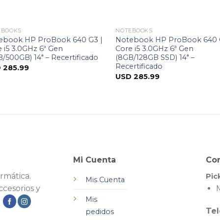
EBOOKS
NOTEBOOKS
ebook HP ProBook 640 G3 |
Notebook HP ProBook 640 
 i5 3.0GHz 6ª Gen
Core i5 3.0GHz 6ª Gen
/500GB) 14″ – Recertificado
(8GB/128GB SSD) 14″ –
Recertificado
D
285.99
USD
285.99
Mi Cuenta
Co
rmática.
Pic
Mis Cuenta
cesorios y
M
Mis
.
Tel
pedidos