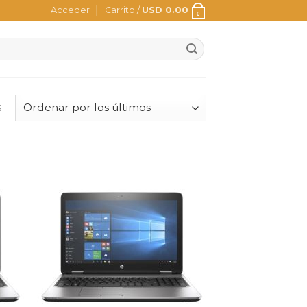
Acceder
Carrito /
USD
0.00
0
s