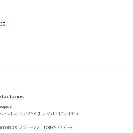
G3 |
ntactanos
kups:
agallanes 1263 (L a V de 10 a 19h)
éfonos:
24071220
096 573 456