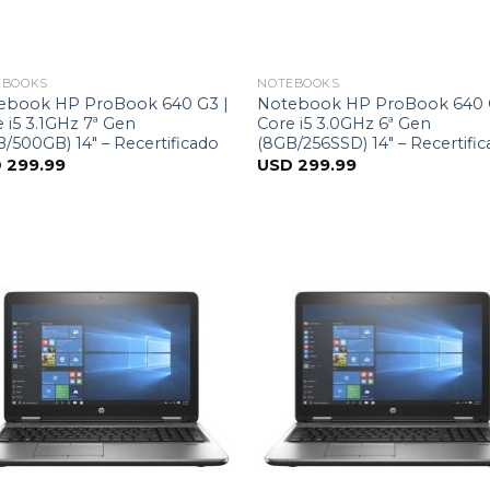
EBOOKS
NOTEBOOKS
ebook HP ProBook 640 G3 |
Notebook HP ProBook 640 
 i5 3.1GHz 7ª Gen
Core i5 3.0GHz 6ª Gen
/500GB) 14″ – Recertificado
(8GB/256SSD) 14″ – Recertifi
D
299.99
USD
299.99