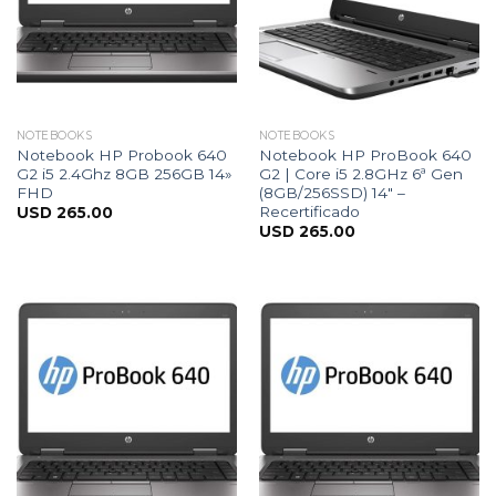
NOTEBOOKS
NOTEBOOKS
Notebook HP Probook 640
Notebook HP ProBook 640
G2 i5 2.4Ghz 8GB 256GB 14»
G2 | Core i5 2.8GHz 6ª Gen
FHD
(8GB/256SSD) 14″ –
Recertificado
USD
265.00
USD
265.00