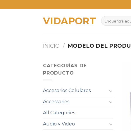
Skip
to
VIDAPORT
content
Buscar
por:
INICIO
/
MODELO DEL PROD
CATEGORÍAS DE
PRODUCTO
Accesorios Celulares
Accessories
All Categories
Audio y Video