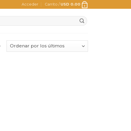
Acceder
Carrito /
USD
0.00
0
o