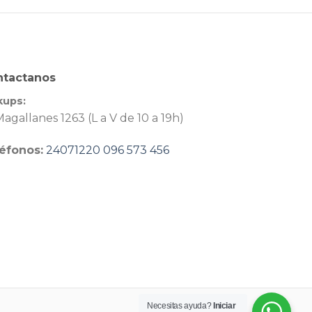
ntactanos
kups:
agallanes 1263 (L a V de 10 a 19h)
éfonos:
24071220
096 573 456
Necesitas ayuda?
Iniciar