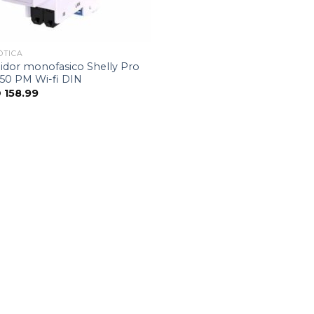
ÓTICA
idor monofasico Shelly Pro
50 PM Wi-fi DIN
D
158.99