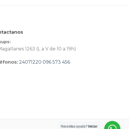
ntactanos
kups:
agallanes 1263 (L a V de 10 a 19h)
éfonos:
24071220
096 573 456
Necesitas ayuda?
Iniciar