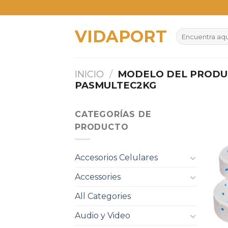
Skip
to
VIDAPORT
content
Buscar
por:
INICIO
/
MODELO DEL PROD
PASMULTEC2KG
CATEGORÍAS DE
PRODUCTO
Accesorios Celulares
Accessories
All Categories
Audio y Video