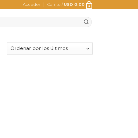
Acceder
Carrito /
USD
0.00
0
o