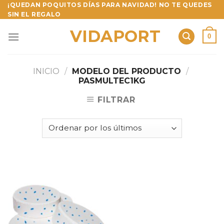
Skip
¡QUEDAN POQUITOS DÍAS PARA NAVIDAD! NO TE QUEDES
SIN EL REGALO
to
content
VIDAPORT
0
INICIO
/
MODELO DEL PRODUCTO
/
PASMULTEC1KG
FILTRAR