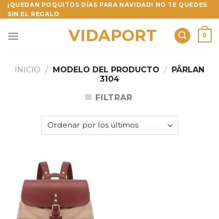
Skip
¡QUEDAN POQUITOS DÍAS PARA NAVIDAD! NO TE QUEDES
SIN EL REGALO
to
content
VIDAPORT
0
INICIO
/
MODELO DEL PRODUCTO
/
PÄRLAN
3104
FILTRAR